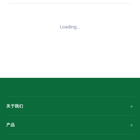
Loading…
关于我们
产品